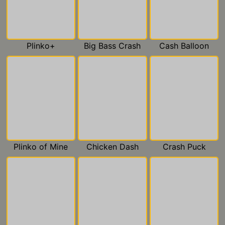
Plinko+
Big Bass Crash
Cash Balloon
Plinko of Mine
Chicken Dash
Crash Puck