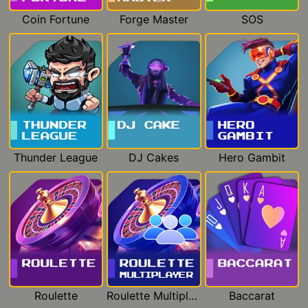
Coin Fortune
Forge Master
SOS
Thunder League
DJ Cakes
Hero Gambit
Roulette
Roulette Multiplayer
Baccarat