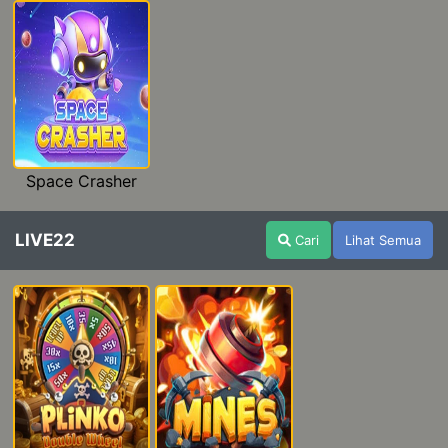
Space Crasher
LIVE22
Cari
Lihat Semua