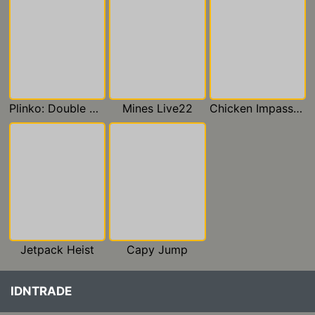
Plinko: Double Wheel Live22
Mines Live22
Chicken Impassable
Jetpack Heist
Capy Jump
IDNTRADE