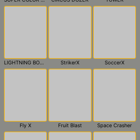
LIGHTNING BOMB
StrikerX
SoccerX
Fly X
Fruit Blast
Space Crasher