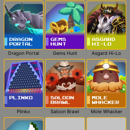
Dragon Portal
Gems Hunt
Asgard Hi-Lo
Plinko
Saloon Brawl
Mole Whacker