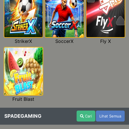
StrikerX
SoccerX
Fly X
Fruit Blast
SPADEGAMING
Cari
Lihat Semua