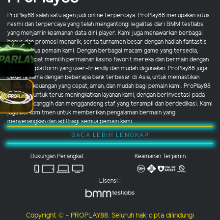
ProPlay88 salah satu agen judi online terpercaya. ProPlay88 merupakan situs
resmi dan terpercaya yang telah mengantongi legalitas dari BMM testlabs
yang menjamin keamanan data diri player. Kami juga menawarkan berbagai
bonus dan promosi menarik, serta turnamen besar dengan hadiah fantastis
untuk semua pemain kami. Dengan berbagai macam game yang tersedia,
pemain dapat memilih permainan kasino favorit mereka dan bermain dengan
nyaman di platform yang user-friendly dan mudah digunakan. ProPlay88 juga
bekerja sama dengan beberapa bank terbesar di Asia, untuk memastikan
transaksi keuangan yang cepat, aman, dan mudah bagi pemain kami. ProPlay88
berusaha untuk terus meningkatkan layanan kami, dengan berinvestasi pada
teknologi canggih dan menggandeng staf yang terampil dan berdedikasi. Kami
juga berkomitmen untuk memberikan pengalaman bermain yang
menyenangkan dan adil bagi semua pemain kami.
BACA LEBIH LENGKAP
Dukungan Perangkat :
Keamanan Terjamin :
Lisensi :
Copyright © - PROPLAY88. Seluruh hak cipta dilindungi