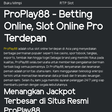
Buku Mimpi
RTP Slot
ProPlay88 - Betting
Online, Slot Online Pro
Terdepan
ProPlay88
adalah situs slot online terdepan di Asia yang menyediakan
berbagai permainan populer seperti live casino, sportsbook, tangkas,
esports, tembak ikan hingga togel.Sebagai brand yang memiliki fokus pada
kualitas, ProPlay88 selalu berusaha untuk memberikan pengalaman bermain
terbaik bagi semua pemainnya. Di ProPlay88, kenyamanan dan keamanan
pemain adalah prioritas utama kami. Kami menggunakan teknologi enkripsi
terkini untuk memastikan keamanan data pribadi dan transaksi keuangan
pemain kami. Selain itu, kami juga memiliki layanan pelanggan 24/7 yang siap
membantu pemain dengan segala kebutuhannya.
Menangkan Jackpot
Terbesar di Situs Resmi
ProPlay88